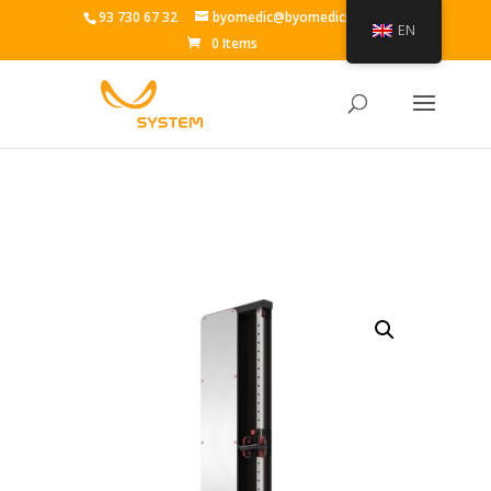
93 730 67 32
byomedic@byomedicsystem.es
EN
0 Items