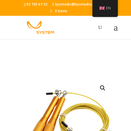
93 730 67 32
byomedic@byomedicsystem.es
EN
0 Items