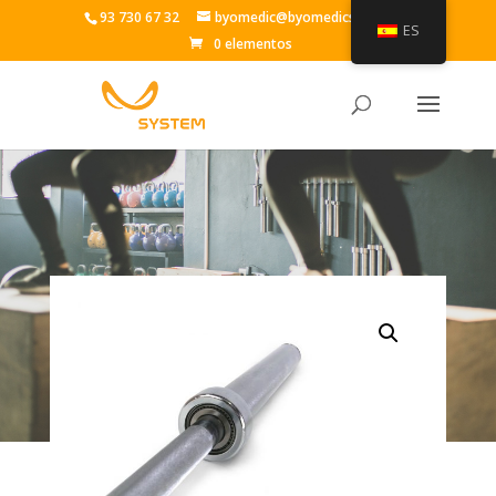
93 730 67 32
byomedic@byomedicsystem.es
ES
0 elementos