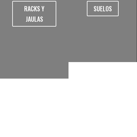
RACKS Y
SUELOS
JAULAS