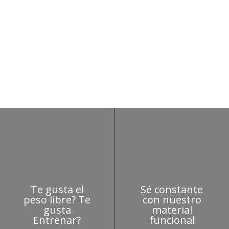
renalina para equipar tu gimnasio con nuestra ga
Te gusta el
Sé constante
peso libre? Te
con nuestro
gusta
material
Entrenar?
funcional