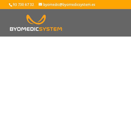
93 730 67 32
byomedic@byomedicsystem.es