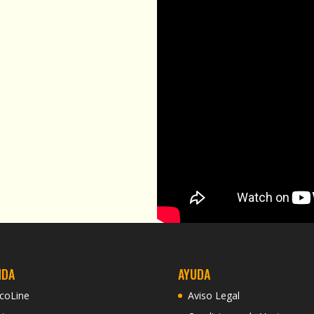
NDA
AYUDA
coLine
Aviso Legal