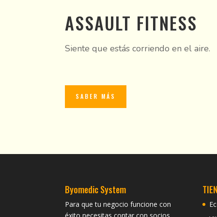
ASSAULT FITNESS
Siente que estás corriendo en el aire.
SABER MÁS
Byomedic System
TIE
Para que tu negocio funcione con
Ec
éxito necesitas contar con socios