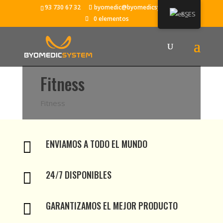
93 730 67 32
byomedic@byomedicsystem.es
ES
0 elementos
Fitness
Fitness
ENVIAMOS A TODO EL MUNDO

24/7 DISPONIBLES

GARANTIZAMOS EL MEJOR PRODUCTO
